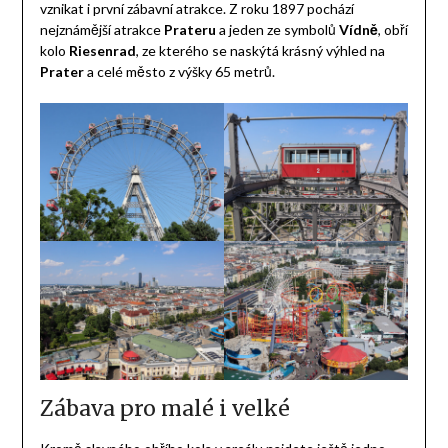
vznikat i první zábavní atrakce. Z roku 1897 pochází
nejznámější atrakce
Prateru
a jeden ze symbolů
Vídně
, obří
kolo
Riesenrad
, ze kterého se naskýtá krásný výhled na
Prater
a celé město z výšky 65 metrů.
Zábava pro malé i velké