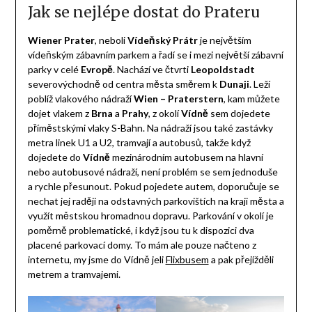
Jak se nejlépe dostat do Prateru
Wiener Prater
, neboli
Vídeňský Prátr
je největším
vídeňským zábavním parkem a řadí se i mezi největší zábavní
parky v celé
Evropě
. Nachází ve čtvrti
Leopoldstadt
severovýchodně od centra města směrem k
Dunaji
. Leží
poblíž vlakového nádraží
Wien – Praterstern
, kam můžete
dojet vlakem z
Brna
a
Prahy
, z okolí
Vídně
sem dojedete
příměstskými vlaky S-Bahn. Na nádraží jsou také zastávky
metra linek U1 a U2, tramvají a autobusů, takže když
dojedete do
Vídně
mezinárodním autobusem na hlavní
nebo autobusové nádraží, není problém se sem jednoduše
a rychle přesunout. Pokud pojedete autem, doporučuje se
nechat jej raději na odstavných parkovištích na kraji města a
využít městskou hromadnou dopravu. Parkování v okolí je
poměrně problematické, i když jsou tu k dispozici dva
placené parkovací domy. To mám ale pouze načteno z
internetu, my jsme do Vídně jeli
Flixbusem
a pak přejížděli
metrem a tramvajemi.