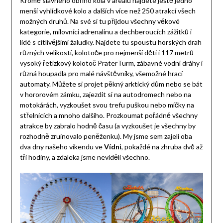
Kromě slavného obřího kola v areálu najdete ještě jedno
menší vyhlídkové kolo a dalších více než 250 atrakcí všech
možných druhů. Na své si tu přijdou všechny věkové
kategorie, milovníci adrenalinu a dechberoucích zážitků i
lidé s citlivějšími žaludky. Najdete tu spoustu horských drah
různých velikostí, kolotoče pro nejmenší děti i 117 metrů
vysoký řetízkový kolotoč PraterTurm, zábavné vodní dráhy i
různá houpadla pro malé návštěvníky, všemožné hrací
automaty. Můžete si projet pěkný arktický dům nebo se bát
v hororovém zámku, zajezdit si na autodromech nebo na
motokárách, vyzkoušet svou trefu puškou nebo míčky na
střelnicích a mnoho dalšího. Prozkoumat pořádně všechny
atrakce by zabralo hodně času (a vyzkoušet je všechny by
rozhodně zruinovalo peněženku). My jsme sem zajeli oba
dva dny našeho víkendu ve
Vídni
, pokaždé na zhruba dvě až
tři hodiny, a zdaleka jsme neviděli všechno.