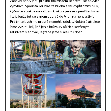
Zábavní parky jsou přesně tím místem, kterému se obvykle
vyhýbám. Spousta lidí, hlasitá hudba a všudypřítomný hluk,
kýčovité atrakce na každém kroku a peníze z peněženky jen
lítají. Jenže jet se synem poprvé do
Vídně
a nenavštívit
Prátr
, to bych mu prostě nemohla udělat. Některé atrakce
jsme vyzkoušeli, jiné jen s hrůzou v očích a sevřeným
žaludkem sledovali, legrace jsme si ale užili dost.