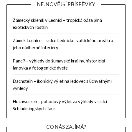
NEJNOVĚJŠÍ PŘÍSPĚVKY
Zámecký skleník v Lednici – tropická oáza plná
exotických rostlin
Zámek Lednice – srdce Lednicko-valtického areálu a
jeho nádherné interiéry
Pancíř – výhledy do šumavské krajiny, historická
lanovka a fotogenické dveře
Dachstein – ikonický výlet na ledovec s úchvatnými
výhledy
Hochwurzen – pohodový výlet za výhledy v srdci
Schladmingských Taur
CO NÁS ZAJÍMÁ?