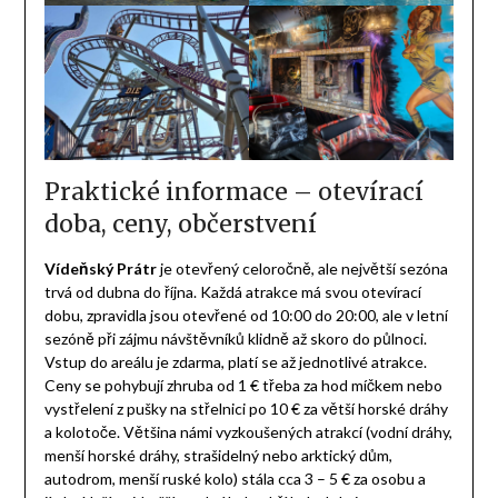
Praktické informace – otevírací
doba, ceny, občerstvení
Vídeňský Prátr
je otevřený celoročně, ale největší sezóna
trvá od dubna do října. Každá atrakce má svou otevírací
dobu, zpravidla jsou otevřené od 10:00 do 20:00, ale v letní
sezóně při zájmu návštěvníků klidně až skoro do půlnoci.
Vstup do areálu je zdarma, platí se až jednotlivé atrakce.
Ceny se pohybují zhruba od 1 € třeba za hod míčkem nebo
vystřelení z pušky na střelnici po 10 € za větší horské dráhy
a kolotoče. Většina námi vyzkoušených atrakcí (vodní dráhy,
menší horské dráhy, strašidelný nebo arktický dům,
autodrom, menší ruské kolo) stála cca 3 – 5 € za osobu a