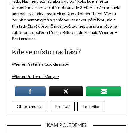
jízdu. Naší nejdražší atrakcí bylo obří kolo, kde jsme za
dospělého a dítě zaplatili dohromady 20 €. V areálu nechybí
ani toalety a taky dostatek možností občerstvení. Vše tu
koupíte samozřejmě s pořádnou cenovou přirážkou, ale s
tím tady člověk prostě musí počítat, nebo si pití a něco na
zub koupit dopředu třeba v Bille v nádražní hale
Wiener –
Praterstern
.
Kde se místo nachází?
Wiener Prater na Google mapy
Wiener Prater na Mapy.cz
Obce a města
Pro děti
Technika
KAM POJEDEME?