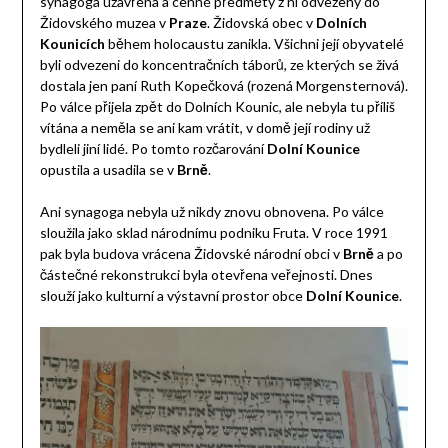
synagoga uzavřena a cenné předměty z ní odvezeny do
Židovského muzea v
Praze
. Židovská obec v
Dolních
Kounicích
během holocaustu zanikla. Všichni její obyvatelé
byli odvezeni do koncentračních táborů, ze kterých se živá
dostala jen paní Ruth Kopečková (rozená Morgensternová).
Po válce přijela zpět do Dolních Kounic, ale nebyla tu příliš
vítána a neměla se ani kam vrátit, v domě její rodiny už
bydleli jiní lidé. Po tomto rozčarování
Dolní Kounice
opustila a usadila se v
Brně
.
Ani synagoga nebyla už nikdy znovu obnovena. Po válce
sloužila jako sklad národnímu podniku Fruta. V roce 1991
pak byla budova vrácena Židovské národní obci v
Brně
a po
částečné rekonstrukci byla otevřena veřejnosti. Dnes
slouží jako kulturní a výstavní prostor obce
Dolní Kounice
.