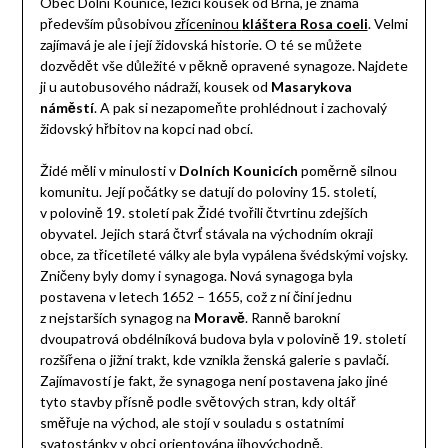
Obec Dolní Kounice, ležící kousek od Brna, je známá
především působivou
zříceninou
kláštera Rosa coeli
. Velmi
zajímavá je ale i její židovská historie. O té se můžete
dozvědět vše důležité v pěkně opravené synagoze. Najdete
ji u autobusového nádraží, kousek od
Masarykova
náměstí
. A pak si nezapomeňte prohlédnout i zachovalý
židovský hřbitov na kopci nad obcí.
Židé měli v minulosti v
Dolních Kounicích
poměrně silnou
komunitu. Její počátky se datují do poloviny 15. století,
v polovině 19. století pak Židé tvořili čtvrtinu zdejších
obyvatel. Jejich stará čtvrť stávala na východním okraji
obce, za třicetileté války ale byla vypálena švédskými vojsky.
Zničeny byly domy i synagoga. Nová synagoga byla
postavena v letech 1652 – 1655, což z ní činí jednu
z nejstarších synagog na
Moravě
. Ranně barokní
dvoupatrová obdélníková budova byla v polovině 19. století
rozšířena o jižní trakt, kde vznikla ženská galerie s pavlačí.
Zajímavostí je fakt, že synagoga není postavena jako jiné
tyto stavby přísně podle světových stran, kdy oltář
směřuje na východ, ale stojí v souladu s ostatními
svatostánky v obci orientována jihovýchodně.