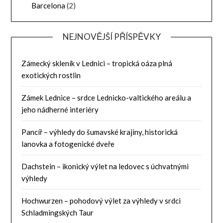
Barcelona
(2)
NEJNOVĚJŠÍ PŘÍSPĚVKY
Zámecký skleník v Lednici – tropická oáza plná
exotických rostlin
Zámek Lednice – srdce Lednicko-valtického areálu a
jeho nádherné interiéry
Pancíř – výhledy do šumavské krajiny, historická
lanovka a fotogenické dveře
Dachstein – ikonický výlet na ledovec s úchvatnými
výhledy
Hochwurzen – pohodový výlet za výhledy v srdci
Schladmingských Taur