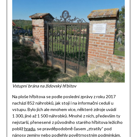
Vstupní brána na židovský hřbitov
Na ploše hřbitova se podle poslední zprávy z roku 2017
nachází 852 náhrobků, jak stojí i na informační ceduli u
vstupu. Bylo jich ale mnohem více, některé zdroje uvádí
1 300, jiné až 1 500 náhrobků. Mnohé z nich, především ty
nejstarší, přenesené z původního starého hřbitova ležícího
poblíž
hradu
, se pravděpodobně časem „ztratily“ pod
nánosy zeminy nebo podlehly povětrnostním podmínkám.