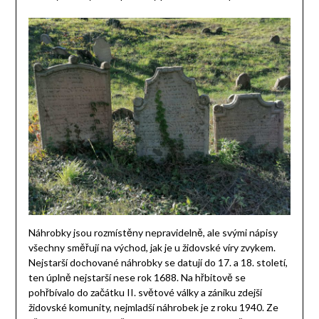
Náhrobky jsou rozmístěny nepravidelně, ale svými nápisy
všechny směřují na východ, jak je u židovské víry zvykem.
Nejstarší dochované náhrobky se datují do 17. a 18. století,
ten úplně nejstarší nese rok 1688. Na hřbitově se
pohřbívalo do začátku II. světové války a zániku zdejší
židovské komunity, nejmladší náhrobek je z roku 1940. Ze