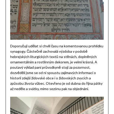
Doporučuji udělat si chvíli času na komentovanou prohlídku
synagogy. Částečně zachovalá výzdoba v podobě
hebrejských liturgických textů na stěnách, doplněných
ornamentálním a rostlinným dekorem, je velmi krásná. A
poutavý výklad paní průvodkyně stojí za pozornost,
dozvěděli jsme se od ní spoustu zajímavých informací o
historii zdejší židovské obce i o židovských zvycích a
způsobu života vůbec. Otevřeno je od dubna do října pátky
až neděle a svátky, mimo sezónu pak na objednání.