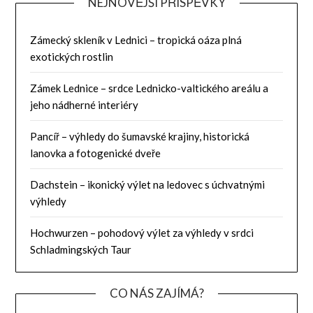
NEJNOVĚJŠÍ PŘÍSPĚVKY
Zámecký skleník v Lednici – tropická oáza plná
exotických rostlin
Zámek Lednice – srdce Lednicko-valtického areálu a
jeho nádherné interiéry
Pancíř – výhledy do šumavské krajiny, historická
lanovka a fotogenické dveře
Dachstein – ikonický výlet na ledovec s úchvatnými
výhledy
Hochwurzen – pohodový výlet za výhledy v srdci
Schladmingských Taur
CO NÁS ZAJÍMÁ?