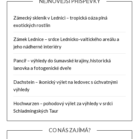
NEJNOVĚJŠÍ PŘÍSPĚVKY
Zámecký skleník v Lednici – tropická oáza plná
exotických rostlin
Zámek Lednice – srdce Lednicko-valtického areálu a
jeho nádherné interiéry
Pancíř – výhledy do šumavské krajiny, historická
lanovka a fotogenické dveře
Dachstein – ikonický výlet na ledovec s úchvatnými
výhledy
Hochwurzen – pohodový výlet za výhledy v srdci
Schladmingských Taur
CO NÁS ZAJÍMÁ?