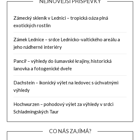
NEJNOVĚJŠÍ PŘÍSPĚVKY
Zámecký skleník v Lednici – tropická oáza plná
exotických rostlin
Zámek Lednice – srdce Lednicko-valtického areálu a
jeho nádherné interiéry
Pancíř – výhledy do šumavské krajiny, historická
lanovka a fotogenické dveře
Dachstein – ikonický výlet na ledovec s úchvatnými
výhledy
Hochwurzen – pohodový výlet za výhledy v srdci
Schladmingských Taur
CO NÁS ZAJÍMÁ?