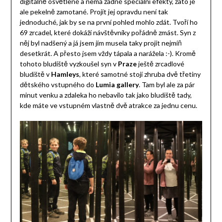
digitálně osvětlené a nemá žádné speciální efekty, zato je
ale pekelně zamotané. Projít jej opravdu není tak
jednoduché, jak by se na první pohled mohlo zdát. Tvoří ho
69 zrcadel, které dokáží návštěvníky pořádně zmást. Syn z
něj byl nadšený a já jsem jím musela taky projít nejmíň
desetkrát. A přesto jsem vždy tápala a narážela :-). Kromě
tohoto bludiště vyzkoušel syn v
Praze
ještě zrcadlové
bludiště v
Hamleys
, které samotné stojí zhruba dvě třetiny
dětského vstupného do
Lumia gallery
. Tam byl ale za pár
minut venku a zdaleka ho nebavilo tak jako bludiště tady,
kde máte ve vstupném vlastně dvě atrakce za jednu cenu.