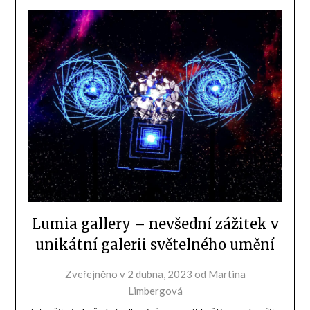
Lumia gallery – nevšední zážitek v
unikátní galerii světelného umění
Zveřejněno v
2 dubna, 2023
od
Martina
Limbergová