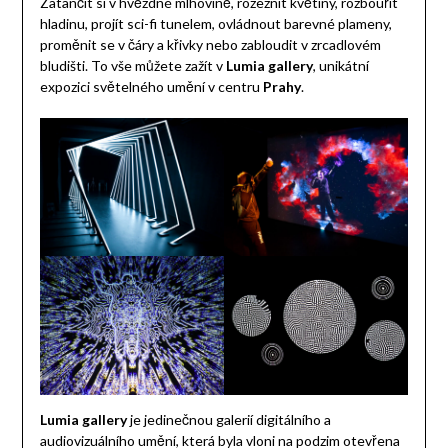
Zatančit si v hvězdné mlhovině, rozeznít květiny, rozbouřit
hladinu, projít sci-fi tunelem, ovládnout barevné plameny,
proměnit se v čáry a křivky nebo zabloudit v zrcadlovém
bludišti. To vše můžete zažít v
Lumia gallery
, unikátní
expozici světelného umění v centru
Prahy
.
Lumia gallery
je jedinečnou galerií digitálního a
audiovizuálního umění, která byla vloni na podzim otevřena