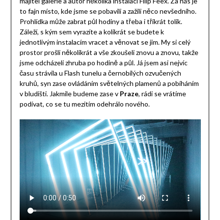
majitel galerie a autor několika instalací Filip Feex. Za nás je
to fajn místo, kde jsme se pobavili a zažili něco nevšedního.
Prohlídka může zabrat půl hodiny a třeba i třikrát tolik.
Záleží, s kým sem vyrazíte a kolikrát se budete k
jednotlivým instalacím vracet a věnovat se jim. My si celý
prostor prošli několikrát a vše zkoušeli znovu a znovu, takže
jsme odcházeli zhruba po hodině a půl. Já jsem asi nejvíc
času strávila u Flash tunelu a černobílých ozvučených
kruhů, syn zase ovládáním světelných plamenů a pobíháním
v bludišti. Jakmile budeme zase v
Praze
, rádi se vrátíme
podívat, co se tu mezitím odehrálo nového.