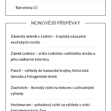
Barcelona
(2)
NEJNOVĚJŠÍ PŘÍSPĚVKY
Zámecký skleník v Lednici – tropická oáza plná
exotických rostlin
Zámek Lednice – srdce Lednicko-valtického areálu a
jeho nádherné interiéry
Pancíř – výhledy do šumavské krajiny, historická
lanovka a fotogenické dveře
Dachstein – ikonický výlet na ledovec s úchvatnými
výhledy
Hochwurzen – pohodový výlet za výhledy v srdci
Schladmingských Taur