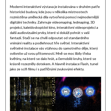
Moderní interaktivní výstava je instalována v druhém patře
historické budovy, kde jsou v několika místnostech
rozmístěna umělecká díla vytvořená pomocí nejmodernější
digitální techniky. Zahrnuje videomaping, ledmaping, 3D
projekci, kaleidoskopické kino, interaktivní videoprojekci a
další audiovizuální prvky, které si dokáží pohrát s vaší
fantazií. Stačí se na chvíli odpoutat od standardního
vnímání reality a podlehnout hře světel. Interaktivní
světelné instalace vás vtáhnou do samotného děje, který
ovlivníte už svou přítomností. Mně se moc líbily třeba
květiny, na které se dalo hrát, a černobílé kruhy, které se
krásně rozezněly dotekem. A hlavně instalace Flash, tunel
jako ze scifi filmu i s patřičnými zvukovými efekty.