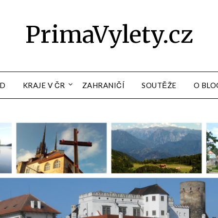
PrimaVylety.cz
OD
KRAJE V ČR
ZAHRANIČÍ
SOUTĚŽE
O BLO