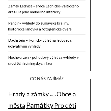
Zámek Lednice – srdce Lednicko-valtického
areálu a jeho nádherné interiéry
Pancíř – výhledy do šumavské krajiny,
historická lanovka a fotogenické dveře
Dachstein – ikonický výlet na ledovec s
úchvatnými výhledy
Hochwurzen – pohodový výlet za výhledy v
srdci Schladmingských Taur
CO NÁS ZAJÍMÁ?
Hrady a zámky
Obce a
Kvízy
Památky
města
Pro děti