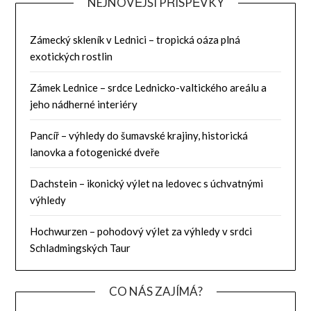
NEJNOVĚJŠÍ PŘÍSPĚVKY
Zámecký skleník v Lednici – tropická oáza plná
exotických rostlin
Zámek Lednice – srdce Lednicko-valtického areálu a
jeho nádherné interiéry
Pancíř – výhledy do šumavské krajiny, historická
lanovka a fotogenické dveře
Dachstein – ikonický výlet na ledovec s úchvatnými
výhledy
Hochwurzen – pohodový výlet za výhledy v srdci
Schladmingských Taur
CO NÁS ZAJÍMÁ?