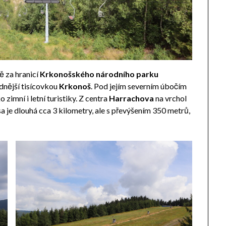
ně za hranicí
Krkonošského národního parku
dnější tisícovkou
Krkonoš
. Pod jejím severním úbočím
o zimní i letní turistiky. Z centra
Harrachova
na vrchol
sa je dlouhá cca 3 kilometry, ale s převýšením 350 metrů,