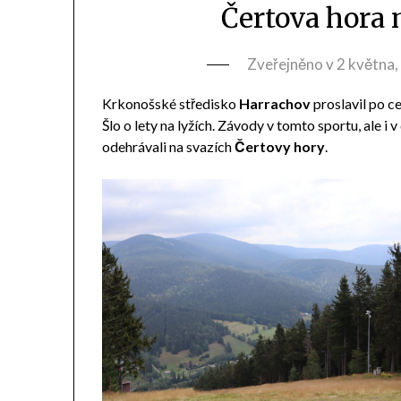
Čertova hora
Zveřejněno v
2 května
Krkonošské středisko
Harrachov
proslavil po ce
Šlo o lety na lyžích. Závody v tomto sportu, ale i
odehrávali na svazích
Čertovy hory
.