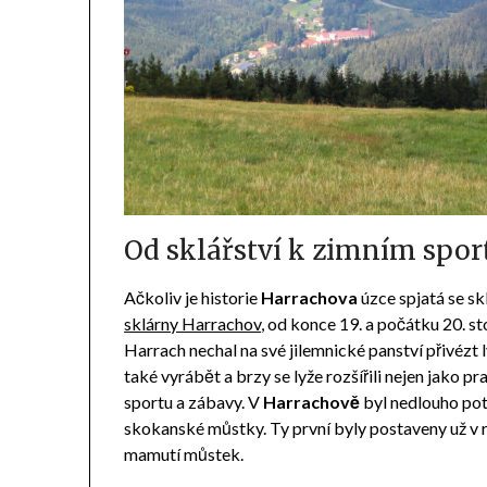
Od sklářství k zimním spo
Ačkoliv je historie
Harrachova
úzce spjatá se sk
sklárny Harrachov
, od konce 19. a počátku 20. st
Harrach nechal na své jilemnické panství přivézt ly
také vyrábět a brzy se lyže rozšířili nejen jako p
sportu a zábavy. V
Harrachově
byl nedlouho pot
skokanské můstky. Ty první byly postaveny už v ro
mamutí můstek.