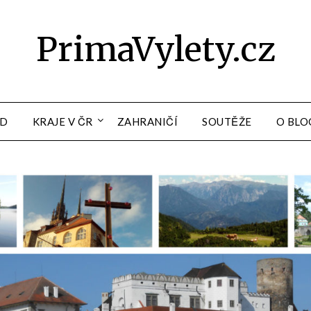
PrimaVylety.cz
OD
KRAJE V ČR
ZAHRANIČÍ
SOUTĚŽE
O BLO