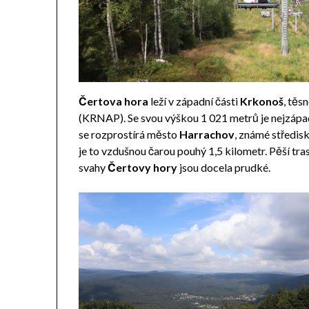
Čertova hora
leží v západní části
Krkonoš
, těs
(KRNAP). Se svou výškou 1 021 metrů je nejzápa
se rozprostírá město
Harrachov
, známé středisk
je to vzdušnou čarou pouhý 1,5 kilometr. Pěší tra
svahy
Čertovy hory
jsou docela prudké.