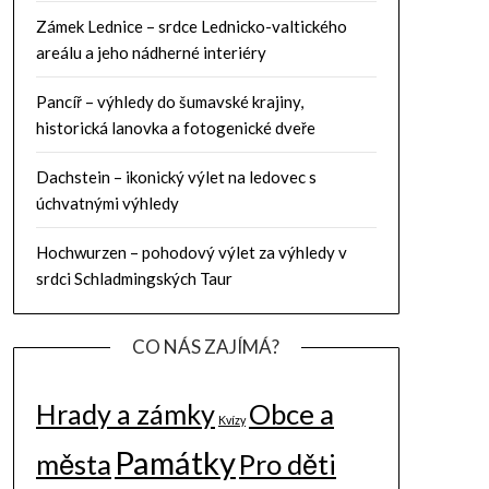
Zámek Lednice – srdce Lednicko-valtického
areálu a jeho nádherné interiéry
Pancíř – výhledy do šumavské krajiny,
historická lanovka a fotogenické dveře
Dachstein – ikonický výlet na ledovec s
úchvatnými výhledy
Hochwurzen – pohodový výlet za výhledy v
srdci Schladmingských Taur
CO NÁS ZAJÍMÁ?
Hrady a zámky
Obce a
Kvízy
Památky
města
Pro děti