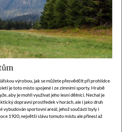
rtům
lářskou výrobou, jak se můžete přesvědčit při prohlídce
oletí je toto místo spojené i ze zimními sporty. Hrabě
že, aby je mohli využívat jeho lesní dělníci. Nechal je
raktický dopravní prostředek v horách, ale i jako druh
é vybudován sportovní areál, jehož součástí byly i
ce 1920, největší slávu tomuto místu ale přinesl až