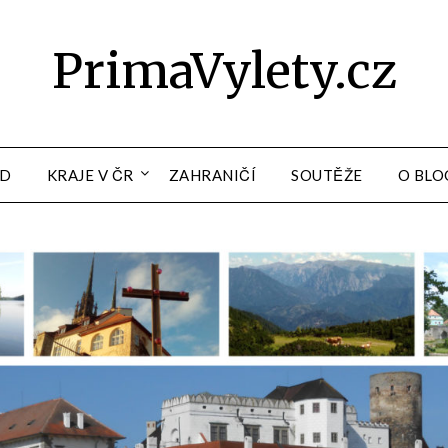
PrimaVylety.cz
OD
KRAJE V ČR
ZAHRANIČÍ
SOUTĚŽE
O BLO