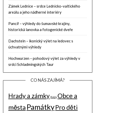
Zámek Lednice – srdce Lednicko-valtického
areálu a jeho nádherné interiéry
Pancíř – výhledy do šumavské krajiny,
historická lanovka a fotogenické dveře
Dachstein – ikonický výlet na ledovec s
úchvatnými výhledy
Hochwurzen – pohodový výlet za výhledy v
srdci Schladmingských Taur
CO NÁS ZAJÍMÁ?
Hrady a zámky
Obce a
Kvízy
Památky
města
Pro děti