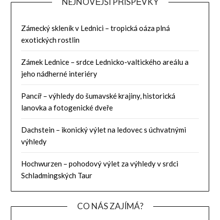
NEJNOVĚJŠÍ PŘÍSPĚVKY
Zámecký skleník v Lednici – tropická oáza plná
exotických rostlin
Zámek Lednice – srdce Lednicko-valtického areálu a
jeho nádherné interiéry
Pancíř – výhledy do šumavské krajiny, historická
lanovka a fotogenické dveře
Dachstein – ikonický výlet na ledovec s úchvatnými
výhledy
Hochwurzen – pohodový výlet za výhledy v srdci
Schladmingských Taur
CO NÁS ZAJÍMÁ?