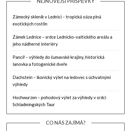
NEJNOVĚJŠÍ PŘÍSPĚVKY
Zámecký skleník v Lednici – tropická oáza plná
exotických rostlin
Zámek Lednice – srdce Lednicko-valtického areálu a
jeho nádherné interiéry
Pancíř – výhledy do šumavské krajiny, historická
lanovka a fotogenické dveře
Dachstein – ikonický výlet na ledovec s úchvatnými
výhledy
Hochwurzen – pohodový výlet za výhledy v srdci
Schladmingských Taur
CO NÁS ZAJÍMÁ?