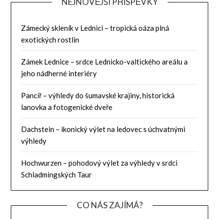
NEJNOVĚJŠÍ PŘÍSPĚVKY
Zámecký skleník v Lednici – tropická oáza plná
exotických rostlin
Zámek Lednice – srdce Lednicko-valtického areálu a
jeho nádherné interiéry
Pancíř – výhledy do šumavské krajiny, historická
lanovka a fotogenické dveře
Dachstein – ikonický výlet na ledovec s úchvatnými
výhledy
Hochwurzen – pohodový výlet za výhledy v srdci
Schladmingských Taur
CO NÁS ZAJÍMÁ?