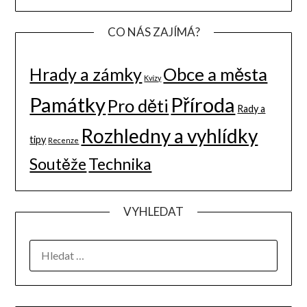
CO NÁS ZAJÍMÁ?
Hrady a zámky
Obce a města
Kvízy
Památky
Příroda
Pro děti
Rady a
Rozhledny a vyhlídky
tipy
Recenze
Soutěže
Technika
VYHLEDAT