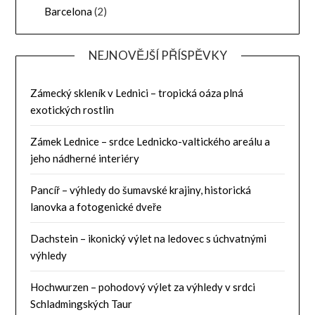
Barcelona
(2)
NEJNOVĚJŠÍ PŘÍSPĚVKY
Zámecký skleník v Lednici – tropická oáza plná
exotických rostlin
Zámek Lednice – srdce Lednicko-valtického areálu a
jeho nádherné interiéry
Pancíř – výhledy do šumavské krajiny, historická
lanovka a fotogenické dveře
Dachstein – ikonický výlet na ledovec s úchvatnými
výhledy
Hochwurzen – pohodový výlet za výhledy v srdci
Schladmingských Taur