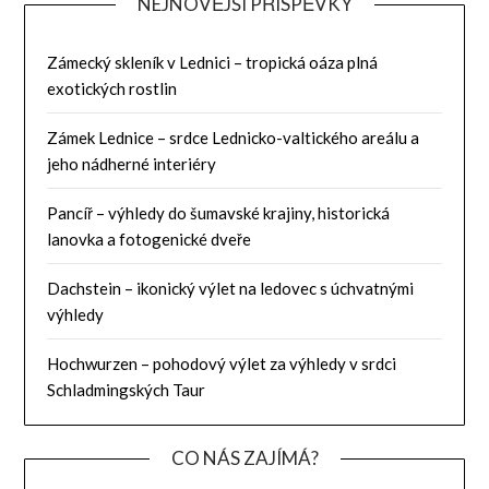
NEJNOVĚJŠÍ PŘÍSPĚVKY
Zámecký skleník v Lednici – tropická oáza plná
exotických rostlin
Zámek Lednice – srdce Lednicko-valtického areálu a
jeho nádherné interiéry
Pancíř – výhledy do šumavské krajiny, historická
lanovka a fotogenické dveře
Dachstein – ikonický výlet na ledovec s úchvatnými
výhledy
Hochwurzen – pohodový výlet za výhledy v srdci
Schladmingských Taur
CO NÁS ZAJÍMÁ?