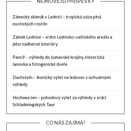
NEJNOVĚJŠÍ PŘÍSPĚVKY
Zámecký skleník v Lednici – tropická oáza plná
exotických rostlin
Zámek Lednice – srdce Lednicko-valtického areálu a
jeho nádherné interiéry
Pancíř – výhledy do šumavské krajiny, historická
lanovka a fotogenické dveře
Dachstein – ikonický výlet na ledovec s úchvatnými
výhledy
Hochwurzen – pohodový výlet za výhledy v srdci
Schladmingských Taur
CO NÁS ZAJÍMÁ?