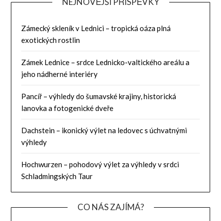
NEJNOVĚJŠÍ PŘÍSPĚVKY
Zámecký skleník v Lednici – tropická oáza plná
exotických rostlin
Zámek Lednice – srdce Lednicko-valtického areálu a
jeho nádherné interiéry
Pancíř – výhledy do šumavské krajiny, historická
lanovka a fotogenické dveře
Dachstein – ikonický výlet na ledovec s úchvatnými
výhledy
Hochwurzen – pohodový výlet za výhledy v srdci
Schladmingských Taur
CO NÁS ZAJÍMÁ?